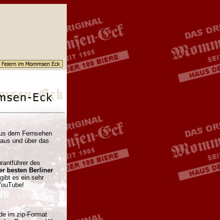
 aus dem Fernsehen
 aus und über das
rantführer des
er besten Berliner
gibt es ein sehr
YouTube!
de im zip-Format