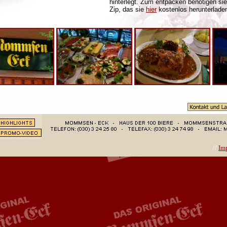
hinterlegt. Zum entpacken benötigen s
Zip, das sie
hier
kostenlos herunterlade
//
Im