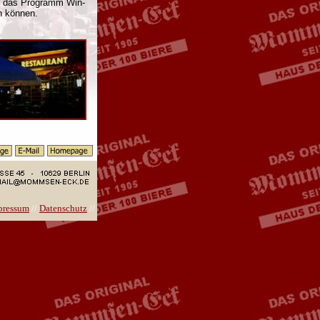
ie das Programm Win-
n können.
pressum
//
Datenschutz
//